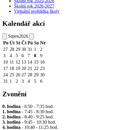
Školní rok 2025-2026
Školní rok 2026-2027
Virtuální prohlídka školy
Kalendář akcí
Srpen
2026
Po
Út
St
Čt
Pá
So
Ne
27
28
29
30
31
1
2
3
4
5
6
7
8
9
10
11
12
13
14
15
16
17
18
19
20
21
22
23
24
25
26
27
28
29
30
31
1
2
3
4
5
6
Zvonění
0. hodina
- 6:50 - 7:35 hod.
1. hodina
- 7:45 - 8:30 hod.
2. hodina
- 8:40 - 9:25 hod.
3. hodina
- 9:45 - 10:30 hod.
4. hodina
- 10:40 - 11:25 hod.