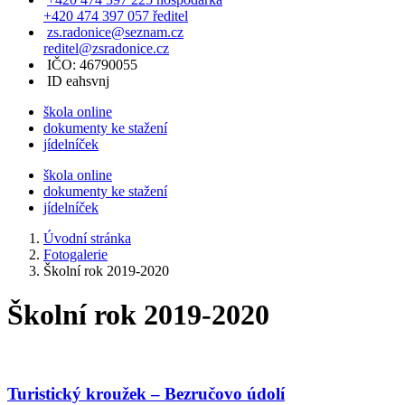
+420 474 397 057 ředitel
zs.radonice@seznam.cz
reditel@zsradonice.cz
IČO: 46790055
ID eahsvnj
škola online
dokumenty ke stažení
jídelníček
škola online
dokumenty ke stažení
jídelníček
Úvodní stránka
Fotogalerie
Školní rok 2019-2020
Školní rok 2019-2020
Turistický kroužek – Bezručovo údolí