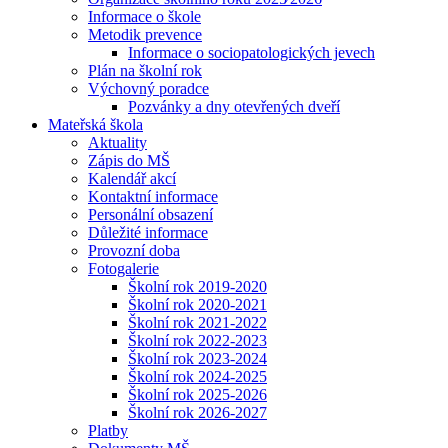
Informace o škole
Metodik prevence
Informace o sociopatologických jevech
Plán na školní rok
Výchovný poradce
Pozvánky a dny otevřených dveří
Mateřská škola
Aktuality
Zápis do MŠ
Kalendář akcí
Kontaktní informace
Personální obsazení
Důležité informace
Provozní doba
Fotogalerie
Školní rok 2019-2020
Školní rok 2020-2021
Školní rok 2021-2022
Školní rok 2022-2023
Školní rok 2023-2024
Školní rok 2024-2025
Školní rok 2025-2026
Školní rok 2026-2027
Platby