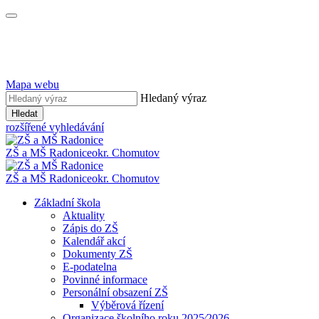
Mapa webu
Hledaný výraz
Hledat
rozšířené vyhledávání
ZŠ a MŠ Radonice
okr. Chomutov
ZŠ a MŠ Radonice
okr. Chomutov
Základní škola
Aktuality
Zápis do ZŠ
Kalendář akcí
Dokumenty ZŠ
E-podatelna
Povinné informace
Personální obsazení ZŠ
Výběrová řízení
Organizace školního roku 2025⁄2026