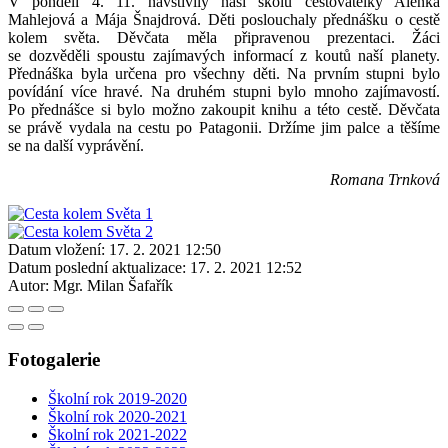
V pondělí 4. 11. navštívily naší školu cestovatelky Alenka
Mahlejová a Mája Šnajdrová. Děti poslouchaly přednášku o cestě
kolem světa. Děvčata měla připravenou prezentaci. Žáci
se dozvěděli spoustu zajímavých informací z koutů naší planety.
Přednáška byla určena pro všechny děti. Na prvním stupni bylo
povídání více hravé. Na druhém stupni bylo mnoho zajímavostí.
Po přednášce si bylo možno zakoupit knihu a této cestě. Děvčata
se právě vydala na cestu po Patagonii. Držíme jim palce a těšíme
se na další vyprávění.
Romana Trnková
Datum vložení:
17. 2. 2021 12:50
Datum poslední aktualizace:
17. 2. 2021 12:52
Autor:
Mgr. Milan Šafařík
Fotogalerie
Školní rok 2019-2020
Školní rok 2020-2021
Školní rok 2021-2022