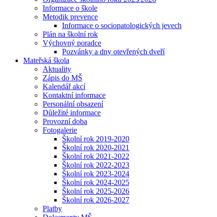
Informace o škole
Metodik prevence
Informace o sociopatologických jevech
Plán na školní rok
Výchovný poradce
Pozvánky a dny otevřených dveří
Mateřská škola
Aktuality
Zápis do MŠ
Kalendář akcí
Kontaktní informace
Personální obsazení
Důležité informace
Provozní doba
Fotogalerie
Školní rok 2019-2020
Školní rok 2020-2021
Školní rok 2021-2022
Školní rok 2022-2023
Školní rok 2023-2024
Školní rok 2024-2025
Školní rok 2025-2026
Školní rok 2026-2027
Platby