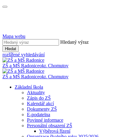
Mapa webu
Hledaný výraz
Hledat
rozšířené vyhledávání
ZŠ a MŠ Radonice
okr. Chomutov
ZŠ a MŠ Radonice
okr. Chomutov
Základní škola
Aktuality
Zápis do ZŠ
Kalendář akcí
Dokumenty ZŠ
E-podatelna
Povinné informace
Personální obsazení ZŠ
Výběrová řízení
Organizace školního roku 2025⁄2026