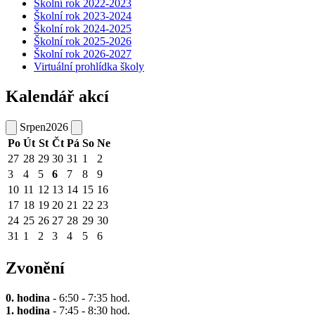
Školní rok 2022-2023
Školní rok 2023-2024
Školní rok 2024-2025
Školní rok 2025-2026
Školní rok 2026-2027
Virtuální prohlídka školy
Kalendář akcí
Srpen
2026
Po
Út
St
Čt
Pá
So
Ne
27
28
29
30
31
1
2
3
4
5
6
7
8
9
10
11
12
13
14
15
16
17
18
19
20
21
22
23
24
25
26
27
28
29
30
31
1
2
3
4
5
6
Zvonění
0. hodina
- 6:50 - 7:35 hod.
1. hodina
- 7:45 - 8:30 hod.