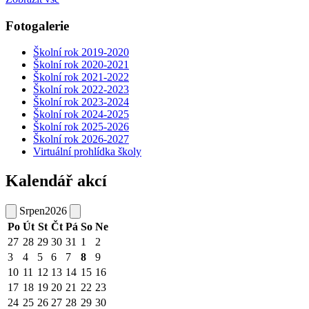
Fotogalerie
Školní rok 2019-2020
Školní rok 2020-2021
Školní rok 2021-2022
Školní rok 2022-2023
Školní rok 2023-2024
Školní rok 2024-2025
Školní rok 2025-2026
Školní rok 2026-2027
Virtuální prohlídka školy
Kalendář akcí
Srpen
2026
Po
Út
St
Čt
Pá
So
Ne
27
28
29
30
31
1
2
3
4
5
6
7
8
9
10
11
12
13
14
15
16
17
18
19
20
21
22
23
24
25
26
27
28
29
30