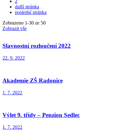
2
další stránka
poslední stránka
Zobrazeno
1
-
30
ze 50
Zobrazit vše
Slavnostní rozloučení 2022
22. 9. 2022
Akademie ZŠ Radonice
1. 7. 2022
Výlet 9. třídy – Penzion Sedlec
1. 7. 2022