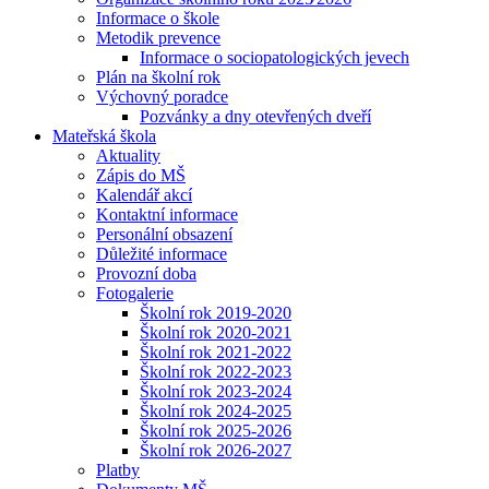
Informace o škole
Metodik prevence
Informace o sociopatologických jevech
Plán na školní rok
Výchovný poradce
Pozvánky a dny otevřených dveří
Mateřská škola
Aktuality
Zápis do MŠ
Kalendář akcí
Kontaktní informace
Personální obsazení
Důležité informace
Provozní doba
Fotogalerie
Školní rok 2019-2020
Školní rok 2020-2021
Školní rok 2021-2022
Školní rok 2022-2023
Školní rok 2023-2024
Školní rok 2024-2025
Školní rok 2025-2026
Školní rok 2026-2027
Platby