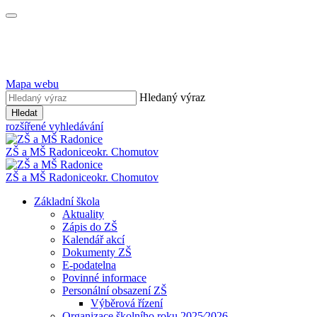
Mapa webu
Hledaný výraz
Hledat
rozšířené vyhledávání
ZŠ a MŠ Radonice
okr. Chomutov
ZŠ a MŠ Radonice
okr. Chomutov
Základní škola
Aktuality
Zápis do ZŠ
Kalendář akcí
Dokumenty ZŠ
E-podatelna
Povinné informace
Personální obsazení ZŠ
Výběrová řízení
Organizace školního roku 2025⁄2026