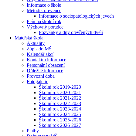
Informace o škole
Metodik prevence
Informace o sociopatologických jevech
Plán na školní rok
Výchovný poradce
Pozvánky a dny otevřených dveří
Mateřská škola
Aktuality
Zápis do MŠ
Kalendář akcí
Kontaktní informace
Personální obsazení
Důležité informace
Provozní doba
Fotogalerie
Školní rok 2019-2020
Školní rok 2020-2021
Školní rok 2021-2022
Školní rok 2022-2023
Školní rok 2023-2024
Školní rok 2024-2025
Školní rok 2025-2026
Školní rok 2026-2027
Platby