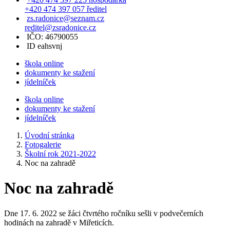
+420 474 397 057 ředitel
zs.radonice@seznam.cz
reditel@zsradonice.cz
IČO: 46790055
ID eahsvnj
škola online
dokumenty ke stažení
jídelníček
škola online
dokumenty ke stažení
jídelníček
Úvodní stránka
Fotogalerie
Školní rok 2021-2022
Noc na zahradě
Noc na zahradě
Dne 17. 6. 2022 se žáci čtvrtého ročníku sešli v podvečerních
hodinách na zahradě v Miřeticích.