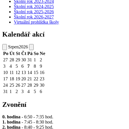
Školní rok 2023-2024
Školní rok 2024-2025
Školní rok 2025-2026
Školní rok 2026-2027
Virtuální prohlídka školy
Kalendář akcí
Srpen
2026
Po
Út
St
Čt
Pá
So
Ne
27
28
29
30
31
1
2
3
4
5
6
7
8
9
10
11
12
13
14
15
16
17
18
19
20
21
22
23
24
25
26
27
28
29
30
31
1
2
3
4
5
6
Zvonění
0. hodina
- 6:50 - 7:35 hod.
1. hodina
- 7:45 - 8:30 hod.
2. hodina
- 8:40 - 9:25 hod.