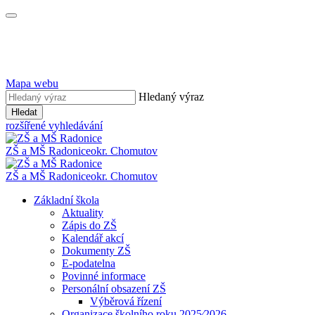
Mapa webu
Hledaný výraz
Hledat
rozšířené vyhledávání
ZŠ a MŠ Radonice
okr. Chomutov
ZŠ a MŠ Radonice
okr. Chomutov
Základní škola
Aktuality
Zápis do ZŠ
Kalendář akcí
Dokumenty ZŠ
E-podatelna
Povinné informace
Personální obsazení ZŠ
Výběrová řízení
Organizace školního roku 2025⁄2026