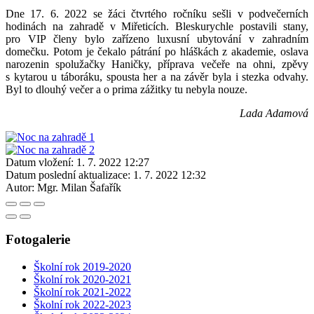
Dne 17. 6. 2022 se žáci čtvrtého ročníku sešli v podvečerních
hodinách na zahradě v Miřeticích. Bleskurychle postavili stany,
pro VIP členy bylo zařízeno luxusní ubytování v zahradním
domečku. Potom je čekalo pátrání po hláškách z akademie, oslava
narozenin spolužačky Haničky, příprava večeře na ohni, zpěvy
s kytarou u táboráku, spousta her a na závěr byla i stezka odvahy.
Byl to dlouhý večer a o prima zážitky tu nebyla nouze.
Lada Adamová
Datum vložení:
1. 7. 2022 12:27
Datum poslední aktualizace:
1. 7. 2022 12:32
Autor:
Mgr. Milan Šafařík
Fotogalerie
Školní rok 2019-2020
Školní rok 2020-2021
Školní rok 2021-2022
Školní rok 2022-2023