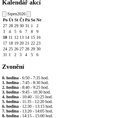
Kalendář akcí
Srpen
2026
Po
Út
St
Čt
Pá
So
Ne
27
28
29
30
31
1
2
3
4
5
6
7
8
9
10
11
12
13
14
15
16
17
18
19
20
21
22
23
24
25
26
27
28
29
30
31
1
2
3
4
5
6
Zvonění
0. hodina
- 6:50 - 7:35 hod.
1. hodina
- 7:45 - 8:30 hod.
2. hodina
- 8:40 - 9:25 hod.
3. hodina
- 9:45 - 10:30 hod.
4. hodina
- 10:40 - 11:25 hod.
5. hodina
- 11:35 - 12:20 hod.
6. hodina
- 12:30 - 13:15 hod.
7. hodina
- 13:20 - 14:05 hod.
8. hodina
- 14:15 - 15:00 hod.