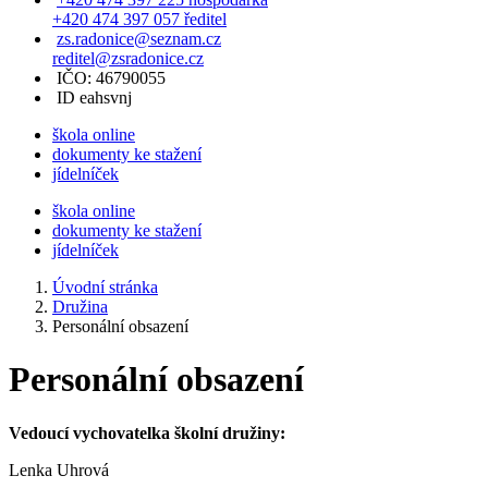
+420 474 397 057 ředitel
zs.radonice@seznam.cz
reditel@zsradonice.cz
IČO: 46790055
ID eahsvnj
škola online
dokumenty ke stažení
jídelníček
škola online
dokumenty ke stažení
jídelníček
Úvodní stránka
Družina
Personální obsazení
Personální obsazení
Vedoucí vychovatelka školní družiny:
Lenka Uhrová