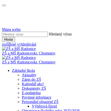
Mapa webu
Hledaný výraz
Hledat
rozšířené vyhledávání
ZŠ a MŠ Radonice
okr. Chomutov
ZŠ a MŠ Radonice
okr. Chomutov
Základní škola
Aktuality
Zápis do ZŠ
Kalendář akcí
Dokumenty ZŠ
E-podatelna
Povinné informace
Personální obsazení ZŠ
Výběrová řízení
Organizace školního roku 2025⁄2026