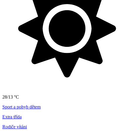
28/13 °C
Sport a pohyb dětem
Extra třída
Rodiče vítáni