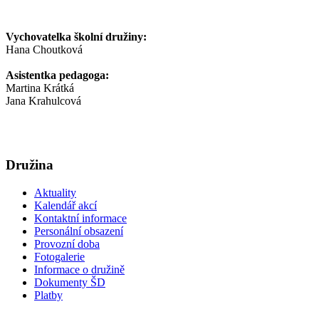
Vychovatelka školní družiny:
Hana Choutková
Asistentka pedagoga:
Martina Krátká
Jana Krahulcová
Družina
Aktuality
Kalendář akcí
Kontaktní informace
Personální obsazení
Provozní doba
Fotogalerie
Informace o družině
Dokumenty ŠD
Platby