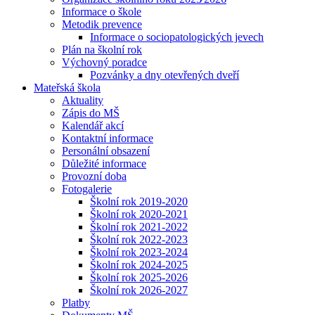
Informace o škole
Metodik prevence
Informace o sociopatologických jevech
Plán na školní rok
Výchovný poradce
Pozvánky a dny otevřených dveří
Mateřská škola
Aktuality
Zápis do MŠ
Kalendář akcí
Kontaktní informace
Personální obsazení
Důležité informace
Provozní doba
Fotogalerie
Školní rok 2019-2020
Školní rok 2020-2021
Školní rok 2021-2022
Školní rok 2022-2023
Školní rok 2023-2024
Školní rok 2024-2025
Školní rok 2025-2026
Školní rok 2026-2027
Platby