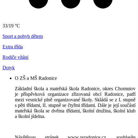
33/19 °C
Sport a pohyb dětem
Extra třída
Rodiče vítáni
Dotyk
O ZŠ a MŠ Radonice
Základní škola a mateřská škola Radonice, okres Chomutov
je příspěvková organizace zřizovaná obcí Radonice, patří
mezi vesnické plně organizované školy. Skládá se z I. stupně
s pěti třídami, II. stupně se čtyřmi třídami. Dále je její součástí
mateřská škola se dvěma třídami, školní družina, školní klub
a školní jídelna.
Návštěvou stránek www.zsradonice.cz, souhlasíte