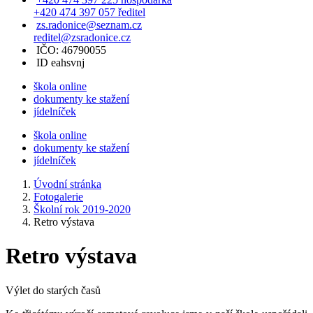
+420 474 397 057 ředitel
zs.radonice@seznam.cz
reditel@zsradonice.cz
IČO: 46790055
ID eahsvnj
škola online
dokumenty ke stažení
jídelníček
škola online
dokumenty ke stažení
jídelníček
Úvodní stránka
Fotogalerie
Školní rok 2019-2020
Retro výstava
Retro výstava
Výlet do starých časů