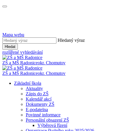
Mapa webu
Hledaný výraz
Hledat
rozšířené vyhledávání
ZŠ a MŠ Radonice
okr. Chomutov
ZŠ a MŠ Radonice
okr. Chomutov
Základní škola
Aktuality
Zápis do ZŠ
Kalendář akcí
Dokumenty ZŠ
E-podatelna
Povinné informace
Personální obsazení ZŠ
Výběrová řízení
Organizace školního roku 2025⁄2026