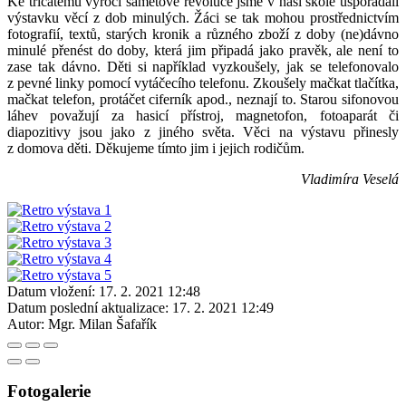
Ke třicátému výročí sametové revoluce jsme v naší škole uspořádali
výstavku věcí z dob minulých. Žáci se tak mohou prostřednictvím
fotografií, textů, starých kronik a různého zboží z doby (ne)dávno
minulé přenést do doby, která jim připadá jako pravěk, ale není to
zase tak dávno. Děti si například vyzkoušely, jak se telefonovalo
z pevné linky pomocí vytáčecího telefonu. Zkoušely mačkat tlačítka,
mačkat telefon, protáčet ciferník apod., neznají to. Starou sifonovou
láhev považují za hasicí přístroj, magnetofon, fotoaparát či
diapozitivy jsou jako z jiného světa. Věci na výstavu přinesly
z domova děti. Děkujeme tímto jim i jejich rodičům.
Vladimíra Veselá
Datum vložení:
17. 2. 2021 12:48
Datum poslední aktualizace:
17. 2. 2021 12:49
Autor:
Mgr. Milan Šafařík
Fotogalerie