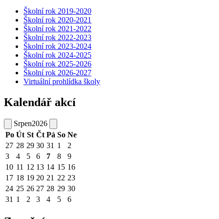
Školní rok 2019-2020
Školní rok 2020-2021
Školní rok 2021-2022
Školní rok 2022-2023
Školní rok 2023-2024
Školní rok 2024-2025
Školní rok 2025-2026
Školní rok 2026-2027
Virtuální prohlídka školy
Kalendář akcí
Srpen
2026
Po
Út
St
Čt
Pá
So
Ne
27
28
29
30
31
1
2
3
4
5
6
7
8
9
10
11
12
13
14
15
16
17
18
19
20
21
22
23
24
25
26
27
28
29
30
31
1
2
3
4
5
6