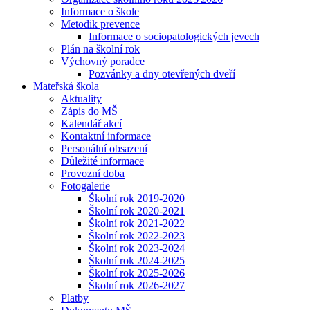
Informace o škole
Metodik prevence
Informace o sociopatologických jevech
Plán na školní rok
Výchovný poradce
Pozvánky a dny otevřených dveří
Mateřská škola
Aktuality
Zápis do MŠ
Kalendář akcí
Kontaktní informace
Personální obsazení
Důležité informace
Provozní doba
Fotogalerie
Školní rok 2019-2020
Školní rok 2020-2021
Školní rok 2021-2022
Školní rok 2022-2023
Školní rok 2023-2024
Školní rok 2024-2025
Školní rok 2025-2026
Školní rok 2026-2027
Platby