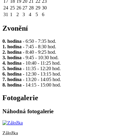
17
18
19
20
21
22
23
24
25
26
27
28
29
30
31
1
2
3
4
5
6
Zvonění
0. hodina
- 6:50 - 7:35 hod.
1. hodina
- 7:45 - 8:30 hod.
2. hodina
- 8:40 - 9:25 hod.
3. hodina
- 9:45 - 10:30 hod.
4. hodina
- 10:40 - 11:25 hod.
5. hodina
- 11:35 - 12:20 hod.
6. hodina
- 12:30 - 13:15 hod.
7. hodina
- 13:20 - 14:05 hod.
8. hodina
- 14:15 - 15:00 hod.
Fotogalerie
Náhodná fotogalerie
Záložka