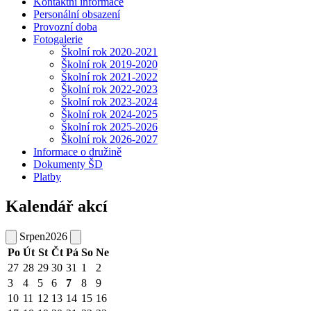
Kontaktní informace
Personální obsazení
Provozní doba
Fotogalerie
Školní rok 2020-2021
Školní rok 2019-2020
Školní rok 2021-2022
Školní rok 2022-2023
Školní rok 2023-2024
Školní rok 2024-2025
Školní rok 2025-2026
Školní rok 2026-2027
Informace o družině
Dokumenty ŠD
Platby
Kalendář akcí
Srpen
2026
Po
Út
St
Čt
Pá
So
Ne
27
28
29
30
31
1
2
3
4
5
6
7
8
9
10
11
12
13
14
15
16