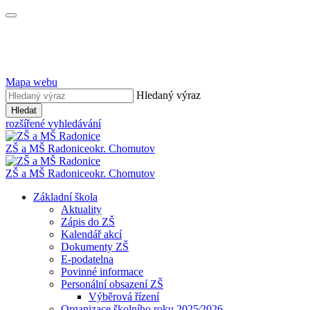
Mapa webu
Hledaný výraz
Hledat
rozšířené vyhledávání
ZŠ a MŠ Radonice
okr. Chomutov
ZŠ a MŠ Radonice
okr. Chomutov
Základní škola
Aktuality
Zápis do ZŠ
Kalendář akcí
Dokumenty ZŠ
E-podatelna
Povinné informace
Personální obsazení ZŠ
Výběrová řízení
Organizace školního roku 2025⁄2026