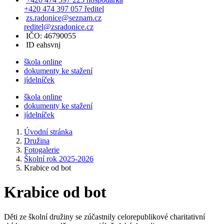
+420 474 397 057 ředitel
zs.radonice@seznam.cz
reditel@zsradonice.cz
IČO: 46790055
ID eahsvnj
škola online
dokumenty ke stažení
jídelníček
škola online
dokumenty ke stažení
jídelníček
Úvodní stránka
Družina
Fotogalerie
Školní rok 2025-2026
Krabice od bot
Krabice od bot
Děti ze školní družiny se zúčastnily celorepublikové charitativní