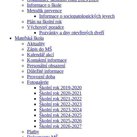
Informace o škole
Metodik prevence
Informace o sociopatologických jevech
Plán na školní rok
Výchovný poradce
Pozvánky a dny otevřených dveří
Mateřská škola
Aktuality
Zápis do MŠ
Kalendář akcí
Kontaktní informace
Personální obsazení
Důležité informace
Provozní doba
Fotogalerie
Školní rok 2019-2020
Školní rok 2020-2021
Školní rok 2021-2022
Školní rok 2022-2023
Školní rok 2023-2024
Školní rok 2024-2025
Školní rok 2025-2026
Školní rok 2026-2027
Platby