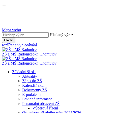
Mapa webu
Hledaný výraz
Hledat
rozšířené vyhledávání
ZŠ a MŠ Radonice
okr. Chomutov
ZŠ a MŠ Radonice
okr. Chomutov
Základní škola
Aktuality
Zápis do ZŠ
Kalendář akcí
Dokumenty ZŠ
E-podatelna
Povinné informace
Personální obsazení ZŠ
Výběrová řízení
Organizace školního roku 2025⁄2026