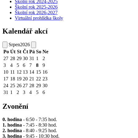
Školní rok 2024-2025
Školní rok 2025-2026
Školní rok 2026-2027
Virtuální prohlídka školy
Kalendář akcí
Srpen
2026
Po
Út
St
Čt
Pá
So
Ne
27
28
29
30
31
1
2
3
4
5
6
7
8
9
10
11
12
13
14
15
16
17
18
19
20
21
22
23
24
25
26
27
28
29
30
31
1
2
3
4
5
6
Zvonění
0. hodina
- 6:50 - 7:35 hod.
1. hodina
- 7:45 - 8:30 hod.
2. hodina
- 8:40 - 9:25 hod.
3. hodina
- 9:45 - 10:30 hod.