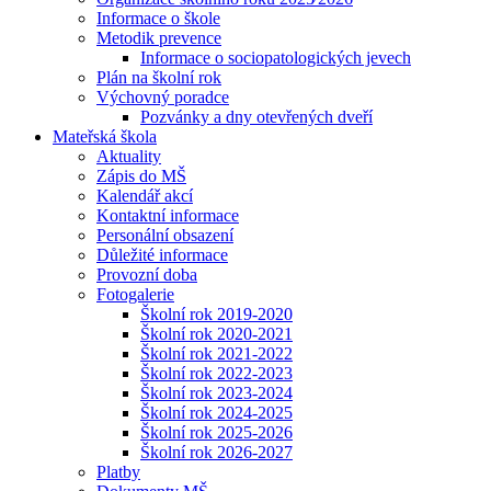
Informace o škole
Metodik prevence
Informace o sociopatologických jevech
Plán na školní rok
Výchovný poradce
Pozvánky a dny otevřených dveří
Mateřská škola
Aktuality
Zápis do MŠ
Kalendář akcí
Kontaktní informace
Personální obsazení
Důležité informace
Provozní doba
Fotogalerie
Školní rok 2019-2020
Školní rok 2020-2021
Školní rok 2021-2022
Školní rok 2022-2023
Školní rok 2023-2024
Školní rok 2024-2025
Školní rok 2025-2026
Školní rok 2026-2027
Platby