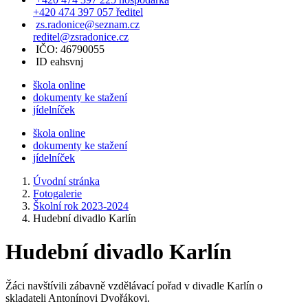
+420 474 397 057 ředitel
zs.radonice@seznam.cz
reditel@zsradonice.cz
IČO: 46790055
ID eahsvnj
škola online
dokumenty ke stažení
jídelníček
škola online
dokumenty ke stažení
jídelníček
Úvodní stránka
Fotogalerie
Školní rok 2023-2024
Hudební divadlo Karlín
Hudební divadlo Karlín
Žáci navštívili zábavně vzdělávací pořad v divadle Karlín o
skladateli Antonínovi Dvořákovi.