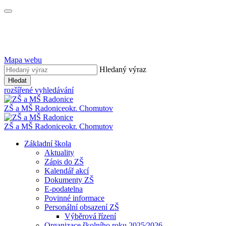
Mapa webu
Hledaný výraz
Hledat
rozšířené vyhledávání
ZŠ a MŠ Radonice
okr. Chomutov
ZŠ a MŠ Radonice
okr. Chomutov
Základní škola
Aktuality
Zápis do ZŠ
Kalendář akcí
Dokumenty ZŠ
E-podatelna
Povinné informace
Personální obsazení ZŠ
Výběrová řízení
Organizace školního roku 2025⁄2026