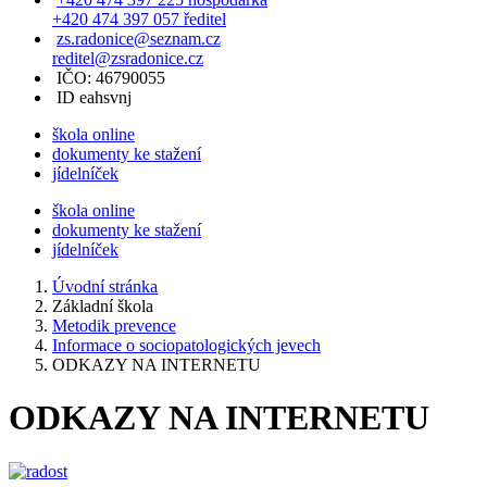
+420 474 397 057 ředitel
zs.radonice@seznam.cz
reditel@zsradonice.cz
IČO: 46790055
ID eahsvnj
škola online
dokumenty ke stažení
jídelníček
škola online
dokumenty ke stažení
jídelníček
Úvodní stránka
Základní škola
Metodik prevence
Informace o sociopatologických jevech
ODKAZY NA INTERNETU
ODKAZY NA INTERNETU