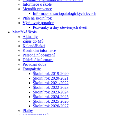
Informace o škole
Metodik prevence
Informace o sociopatologických jevech
Plán na školní rok
Výchovný poradce
Pozvánky a dny otevřených dveří
Mateřská škola
Aktuality
Zápis do MŠ
Kalendář akcí
Kontaktní informace
Personální obsazení
Důležité informace
Provozní doba
Fotogalerie
Školní rok 2019-2020
Školní rok 2020-2021
Školní rok 2021-2022
Školní rok 2022-2023
Školní rok 2023-2024
Školní rok 2024-2025
Školní rok 2025-2026
Školní rok 2026-2027
Platby