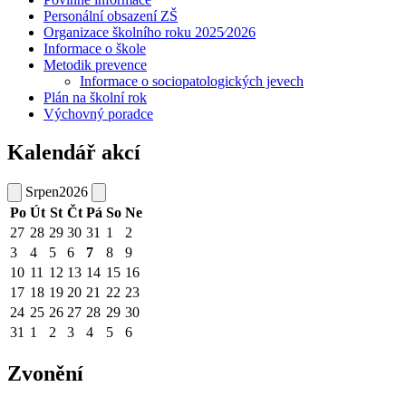
Personální obsazení ZŠ
Organizace školního roku 2025⁄2026
Informace o škole
Metodik prevence
Informace o sociopatologických jevech
Plán na školní rok
Výchovný poradce
Kalendář akcí
Srpen
2026
Po
Út
St
Čt
Pá
So
Ne
27
28
29
30
31
1
2
3
4
5
6
7
8
9
10
11
12
13
14
15
16
17
18
19
20
21
22
23
24
25
26
27
28
29
30
31
1
2
3
4
5
6
Zvonění