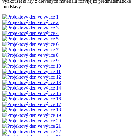
vyzkoušet si hry z dřevěných materiálů rozvíjející předmatematické
představy.