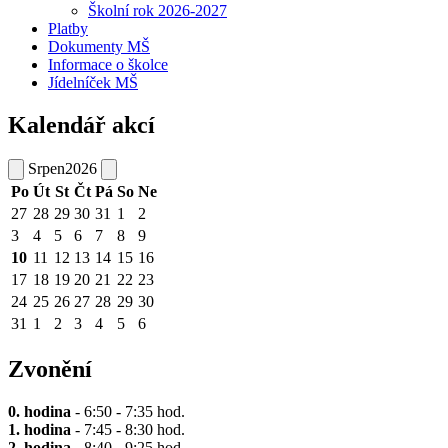
Školní rok 2026-2027
Platby
Dokumenty MŠ
Informace o školce
Jídelníček MŠ
Kalendář akcí
Srpen
2026
Po
Út
St
Čt
Pá
So
Ne
27
28
29
30
31
1
2
3
4
5
6
7
8
9
10
11
12
13
14
15
16
17
18
19
20
21
22
23
24
25
26
27
28
29
30
31
1
2
3
4
5
6
Zvonění
0. hodina
- 6:50 - 7:35 hod.
1. hodina
- 7:45 - 8:30 hod.
2. hodina
- 8:40 - 9:25 hod.