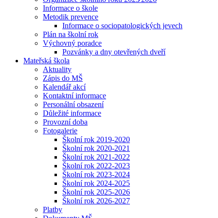
Informace o škole
Metodik prevence
Informace o sociopatologických jevech
Plán na školní rok
Výchovný poradce
Pozvánky a dny otevřených dveří
Mateřská škola
Aktuality
Zápis do MŠ
Kalendář akcí
Kontaktní informace
Personální obsazení
Důležité informace
Provozní doba
Fotogalerie
Školní rok 2019-2020
Školní rok 2020-2021
Školní rok 2021-2022
Školní rok 2022-2023
Školní rok 2023-2024
Školní rok 2024-2025
Školní rok 2025-2026
Školní rok 2026-2027
Platby