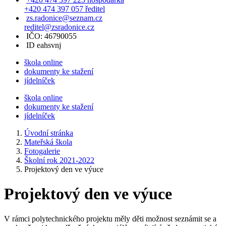
+420 474 397 057 ředitel
zs.radonice@seznam.cz
reditel@zsradonice.cz
IČO: 46790055
ID eahsvnj
škola online
dokumenty ke stažení
jídelníček
škola online
dokumenty ke stažení
jídelníček
Úvodní stránka
Mateřská škola
Fotogalerie
Školní rok 2021-2022
Projektový den ve výuce
Projektový den ve výuce
V rámci polytechnického projektu měly děti možnost seznámit se a