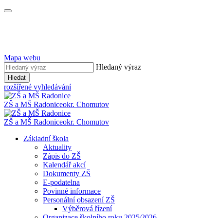
Mapa webu
Hledaný výraz
Hledat
rozšířené vyhledávání
ZŠ a MŠ Radonice
okr. Chomutov
ZŠ a MŠ Radonice
okr. Chomutov
Základní škola
Aktuality
Zápis do ZŠ
Kalendář akcí
Dokumenty ZŠ
E-podatelna
Povinné informace
Personální obsazení ZŠ
Výběrová řízení
Organizace školního roku 2025⁄2026