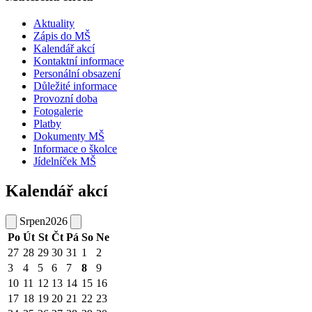
Aktuality
Zápis do MŠ
Kalendář akcí
Kontaktní informace
Personální obsazení
Důležité informace
Provozní doba
Fotogalerie
Platby
Dokumenty MŠ
Informace o školce
Jídelníček MŠ
Kalendář akcí
Srpen
2026
Po
Út
St
Čt
Pá
So
Ne
27
28
29
30
31
1
2
3
4
5
6
7
8
9
10
11
12
13
14
15
16
17
18
19
20
21
22
23