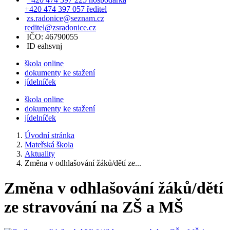
+420 474 397 057 ředitel
zs.radonice@seznam.cz
reditel@zsradonice.cz
IČO: 46790055
ID eahsvnj
škola online
dokumenty ke stažení
jídelníček
škola online
dokumenty ke stažení
jídelníček
Úvodní stránka
Mateřská škola
Aktuality
Změna v odhlašování žáků/dětí ze...
Změna v odhlašování žáků/dětí
ze stravování na ZŠ a MŠ