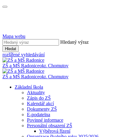
Mapa webu
Hledaný výraz
Hledat
rozšířené vyhledávání
ZŠ a MŠ Radonice
okr. Chomutov
ZŠ a MŠ Radonice
okr. Chomutov
Základní škola
Aktuality
Zápis do ZŠ
Kalendář akcí
Dokumenty ZŠ
E-podatelna
Povinné informace
Personální obsazení ZŠ
Výběrová řízení
Organizace školního roku 2025⁄2026