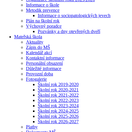
Informace o škole
Metodik prevence
Informace o sociopatologických jevech
Plán na školní rok
Výchovný poradce
Pozvánky a dny otevřených dveří
Mateřská škola
Aktuality
Zápis do MŠ
Kalendář akcí
Kontaktní informace
Personální obsazení
Důležité informace
Provozní doba
Fotogalerie
Školní rok 2019-2020
Školní rok 2020-2021
Školní rok 2021-2022
Školní rok 2022-2023
Školní rok 2023-2024
Školní rok 2024-2025
Školní rok 2025-2026
Školní rok 2026-2027
Platby