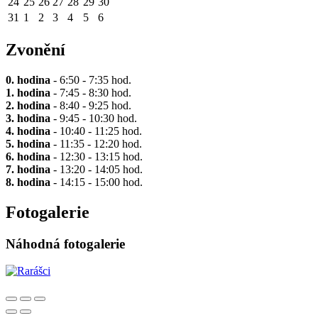
24
25
26
27
28
29
30
31
1
2
3
4
5
6
Zvonění
0. hodina
- 6:50 - 7:35 hod.
1. hodina
- 7:45 - 8:30 hod.
2. hodina
- 8:40 - 9:25 hod.
3. hodina
- 9:45 - 10:30 hod.
4. hodina
- 10:40 - 11:25 hod.
5. hodina
- 11:35 - 12:20 hod.
6. hodina
- 12:30 - 13:15 hod.
7. hodina
- 13:20 - 14:05 hod.
8. hodina
- 14:15 - 15:00 hod.
Fotogalerie
Náhodná fotogalerie