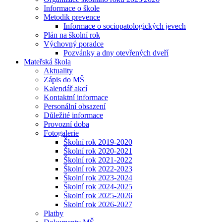
Informace o škole
Metodik prevence
Informace o sociopatologických jevech
Plán na školní rok
Výchovný poradce
Pozvánky a dny otevřených dveří
Mateřská škola
Aktuality
Zápis do MŠ
Kalendář akcí
Kontaktní informace
Personální obsazení
Důležité informace
Provozní doba
Fotogalerie
Školní rok 2019-2020
Školní rok 2020-2021
Školní rok 2021-2022
Školní rok 2022-2023
Školní rok 2023-2024
Školní rok 2024-2025
Školní rok 2025-2026
Školní rok 2026-2027
Platby