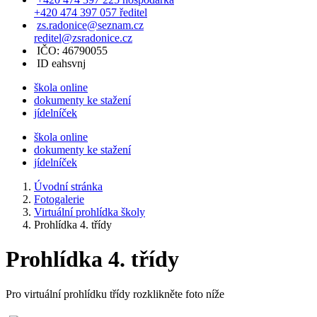
+420 474 397 057 ředitel
zs.radonice@seznam.cz
reditel@zsradonice.cz
IČO: 46790055
ID eahsvnj
škola online
dokumenty ke stažení
jídelníček
škola online
dokumenty ke stažení
jídelníček
Úvodní stránka
Fotogalerie
Virtuální prohlídka školy
Prohlídka 4. třídy
Prohlídka 4. třídy
Pro virtuální prohlídku třídy rozklikněte foto níže