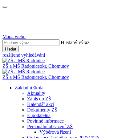
Mapa webu
Hledaný výraz
Hledat
rozšířené vyhledávání
ZŠ a MŠ Radonice
okr. Chomutov
ZŠ a MŠ Radonice
okr. Chomutov
Základní škola
Aktuality
Zápis do ZŠ
Kalendář akcí
Dokumenty ZŠ
E-podatelna
Povinné informace
Personální obsazení ZŠ
Výběrová řízení
Organizace školního roku 2025⁄2026