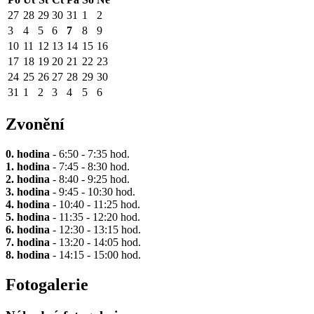
27
28
29
30
31
1
2
3
4
5
6
7
8
9
10
11
12
13
14
15
16
17
18
19
20
21
22
23
24
25
26
27
28
29
30
31
1
2
3
4
5
6
Zvonění
0. hodina
- 6:50 - 7:35 hod.
1. hodina
- 7:45 - 8:30 hod.
2. hodina
- 8:40 - 9:25 hod.
3. hodina
- 9:45 - 10:30 hod.
4. hodina
- 10:40 - 11:25 hod.
5. hodina
- 11:35 - 12:20 hod.
6. hodina
- 12:30 - 13:15 hod.
7. hodina
- 13:20 - 14:05 hod.
8. hodina
- 14:15 - 15:00 hod.
Fotogalerie