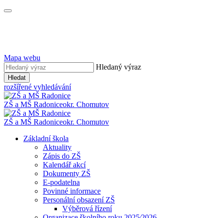
Mapa webu
Hledaný výraz
Hledat
rozšířené vyhledávání
ZŠ a MŠ Radonice
okr. Chomutov
ZŠ a MŠ Radonice
okr. Chomutov
Základní škola
Aktuality
Zápis do ZŠ
Kalendář akcí
Dokumenty ZŠ
E-podatelna
Povinné informace
Personální obsazení ZŠ
Výběrová řízení
Organizace školního roku 2025⁄2026