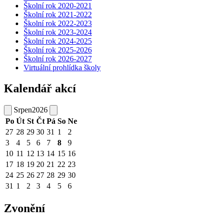
Školní rok 2020-2021
Školní rok 2021-2022
Školní rok 2022-2023
Školní rok 2023-2024
Školní rok 2024-2025
Školní rok 2025-2026
Školní rok 2026-2027
Virtuální prohlídka školy
Kalendář akcí
Srpen
2026
Po
Út
St
Čt
Pá
So
Ne
27
28
29
30
31
1
2
3
4
5
6
7
8
9
10
11
12
13
14
15
16
17
18
19
20
21
22
23
24
25
26
27
28
29
30
31
1
2
3
4
5
6
Zvonění