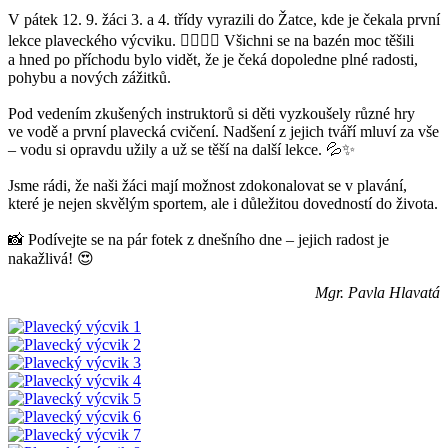
V pátek 12. 9. žáci 3. a 4. třídy vyrazili do Žatce, kde je čekala první
lekce plaveckého výcviku. 🏊‍♂️🏊‍♀️ Všichni se na bazén moc těšili
a hned po příchodu bylo vidět, že je čeká dopoledne plné radosti,
pohybu a nových zážitků.
Pod vedením zkušených instruktorů si děti vyzkoušely různé hry
ve vodě a první plavecká cvičení. Nadšení z jejich tváří mluví za vše
– vodu si opravdu užily a už se těší na další lekce. 💦✨
Jsme rádi, že naši žáci mají možnost zdokonalovat se v plavání,
které je nejen skvělým sportem, ale i důležitou dovedností do života.
📸 Podívejte se na pár fotek z dnešního dne – jejich radost je
nakažlivá! 😍
Mgr. Pavla Hlavatá