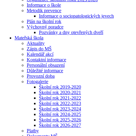
Informace o škole
Metodik prevence
Informace o sociopatologických jevech
Plán na školní rok
Výchovný poradce
Pozvánky a dny otevřených dveří
Mateřská škola
Aktuality
Zápis do MŠ
Kalendář akcí
Kontaktní informace
Personální obsazení
Důležité informace
Provozní doba
Fotogalerie
Školní rok 2019-2020
Školní rok 2020-2021
Školní rok 2021-2022
Školní rok 2022-2023
Školní rok 2023-2024
Školní rok 2024-2025
Školní rok 2025-2026
Školní rok 2026-2027
Platby