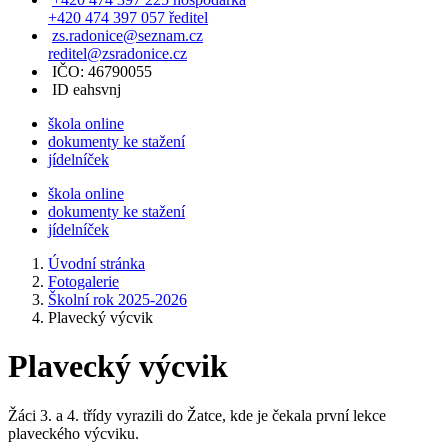
+420 474 397 057 ředitel
zs.radonice@seznam.cz
reditel@zsradonice.cz
IČO: 46790055
ID eahsvnj
škola online
dokumenty ke stažení
jídelníček
škola online
dokumenty ke stažení
jídelníček
Úvodní stránka
Fotogalerie
Školní rok 2025-2026
Plavecký výcvik
Plavecký výcvik
Žáci 3. a 4. třídy vyrazili do Žatce, kde je čekala první lekce
plaveckého výcviku.