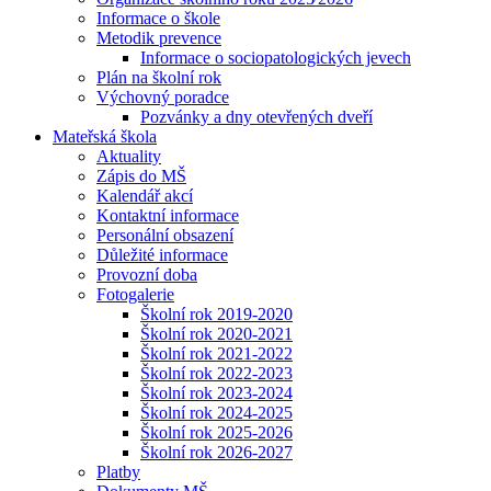
Informace o škole
Metodik prevence
Informace o sociopatologických jevech
Plán na školní rok
Výchovný poradce
Pozvánky a dny otevřených dveří
Mateřská škola
Aktuality
Zápis do MŠ
Kalendář akcí
Kontaktní informace
Personální obsazení
Důležité informace
Provozní doba
Fotogalerie
Školní rok 2019-2020
Školní rok 2020-2021
Školní rok 2021-2022
Školní rok 2022-2023
Školní rok 2023-2024
Školní rok 2024-2025
Školní rok 2025-2026
Školní rok 2026-2027
Platby