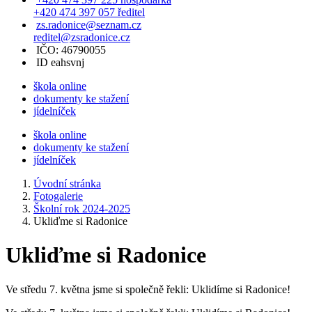
+420 474 397 057 ředitel
zs.radonice@seznam.cz
reditel@zsradonice.cz
IČO: 46790055
ID eahsvnj
škola online
dokumenty ke stažení
jídelníček
škola online
dokumenty ke stažení
jídelníček
Úvodní stránka
Fotogalerie
Školní rok 2024-2025
Ukliďme si Radonice
Ukliďme si Radonice
Ve středu 7. května jsme si společně řekli: Uklidíme si Radonice!