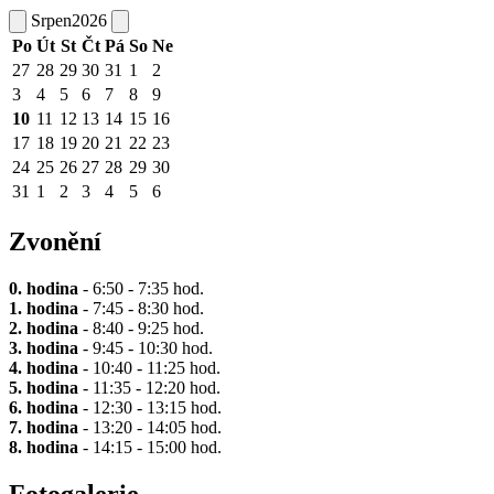
Srpen
2026
Po
Út
St
Čt
Pá
So
Ne
27
28
29
30
31
1
2
3
4
5
6
7
8
9
10
11
12
13
14
15
16
17
18
19
20
21
22
23
24
25
26
27
28
29
30
31
1
2
3
4
5
6
Zvonění
0. hodina
- 6:50 - 7:35 hod.
1. hodina
- 7:45 - 8:30 hod.
2. hodina
- 8:40 - 9:25 hod.
3. hodina
- 9:45 - 10:30 hod.
4. hodina
- 10:40 - 11:25 hod.
5. hodina
- 11:35 - 12:20 hod.
6. hodina
- 12:30 - 13:15 hod.
7. hodina
- 13:20 - 14:05 hod.
8. hodina
- 14:15 - 15:00 hod.
Fotogalerie