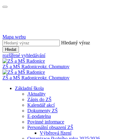
Mapa webu
Hledaný výraz
Hledat
rozšířené vyhledávání
ZŠ a MŠ Radonice
okr. Chomutov
ZŠ a MŠ Radonice
okr. Chomutov
Základní škola
Aktuality
Zápis do ZŠ
Kalendář akcí
Dokumenty ZŠ
E-podatelna
Povinné informace
Personální obsazení ZŠ
Výběrová řízení
Organizace školního roku 2025⁄2026