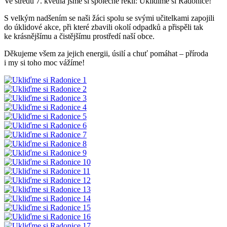
Ve středu 7. května jsme si společně řekli: Uklidíme si Radonice!
S velkým nadšením se naši žáci spolu se svými učitelkami zapojili
do úklidové akce, při které zbavili okolí odpadků a přispěli tak
ke krásnějšímu a čistějšímu prostředí naší obce.
Děkujeme všem za jejich energii, úsilí a chuť pomáhat – příroda
i my si toho moc vážíme!