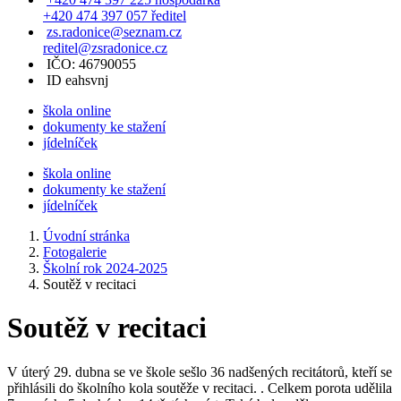
+420 474 397 057 ředitel
zs.radonice@seznam.cz
reditel@zsradonice.cz
IČO: 46790055
ID eahsvnj
škola online
dokumenty ke stažení
jídelníček
škola online
dokumenty ke stažení
jídelníček
Úvodní stránka
Fotogalerie
Školní rok 2024-2025
Soutěž v recitaci
Soutěž v recitaci
V úterý 29. dubna se ve škole sešlo 36 nadšených recitátorů, kteří se
přihlásili do školního kola soutěže v recitaci. . Celkem porota udělila