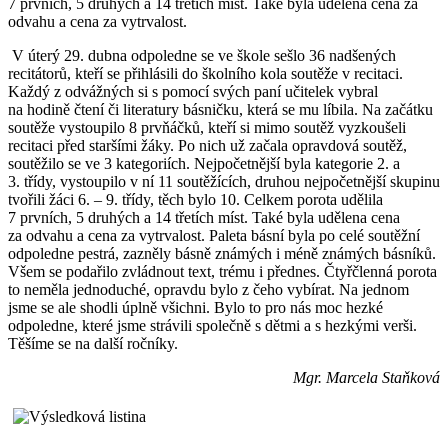
7 prvních, 5 druhých a 14 třetích míst. Také byla udělena cena za
odvahu a cena za vytrvalost.
V úterý 29. dubna odpoledne se ve škole sešlo 36 nadšených
recitátorů, kteří se přihlásili do školního kola soutěže v recitaci.
Každý z odvážných si s pomocí svých paní učitelek vybral
na hodině čtení či literatury básničku, která se mu líbila. Na začátku
soutěže vystoupilo 8 prvňáčků, kteří si mimo soutěž vyzkoušeli
recitaci před staršími žáky. Po nich už začala opravdová soutěž,
soutěžilo se ve 3 kategoriích. Nejpočetnější byla kategorie 2. a
3. třídy, vystoupilo v ní 11 soutěžících, druhou nejpočetnější skupinu
tvořili žáci 6. – 9. třídy, těch bylo 10. Celkem porota udělila
7 prvních, 5 druhých a 14 třetích míst. Také byla udělena cena
za odvahu a cena za vytrvalost. Paleta básní byla po celé soutěžní
odpoledne pestrá, zazněly básně známých i méně známých básníků.
Všem se podařilo zvládnout text, trému i přednes. Čtyřčlenná porota
to neměla jednoduché, opravdu bylo z čeho vybírat. Na jednom
jsme se ale shodli úplně všichni. Bylo to pro nás moc hezké
odpoledne, které jsme strávili společně s dětmi a s hezkými verši.
Těšíme se na další ročníky.
Mgr. Marcela Staňková