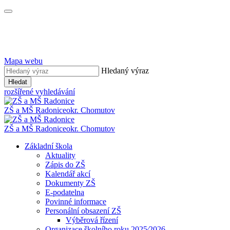
Mapa webu
Hledaný výraz
Hledat
rozšířené vyhledávání
ZŠ a MŠ Radonice
okr. Chomutov
ZŠ a MŠ Radonice
okr. Chomutov
Základní škola
Aktuality
Zápis do ZŠ
Kalendář akcí
Dokumenty ZŠ
E-podatelna
Povinné informace
Personální obsazení ZŠ
Výběrová řízení
Organizace školního roku 2025⁄2026