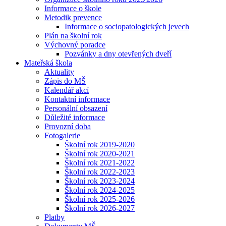
Informace o škole
Metodik prevence
Informace o sociopatologických jevech
Plán na školní rok
Výchovný poradce
Pozvánky a dny otevřených dveří
Mateřská škola
Aktuality
Zápis do MŠ
Kalendář akcí
Kontaktní informace
Personální obsazení
Důležité informace
Provozní doba
Fotogalerie
Školní rok 2019-2020
Školní rok 2020-2021
Školní rok 2021-2022
Školní rok 2022-2023
Školní rok 2023-2024
Školní rok 2024-2025
Školní rok 2025-2026
Školní rok 2026-2027
Platby