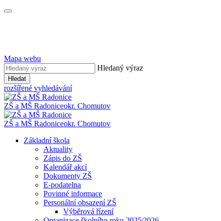
Mapa webu
Hledaný výraz
Hledat
rozšířené vyhledávání
ZŠ a MŠ Radonice
okr. Chomutov
ZŠ a MŠ Radonice
okr. Chomutov
Základní škola
Aktuality
Zápis do ZŠ
Kalendář akcí
Dokumenty ZŠ
E-podatelna
Povinné informace
Personální obsazení ZŠ
Výběrová řízení
Organizace školního roku 2025⁄2026