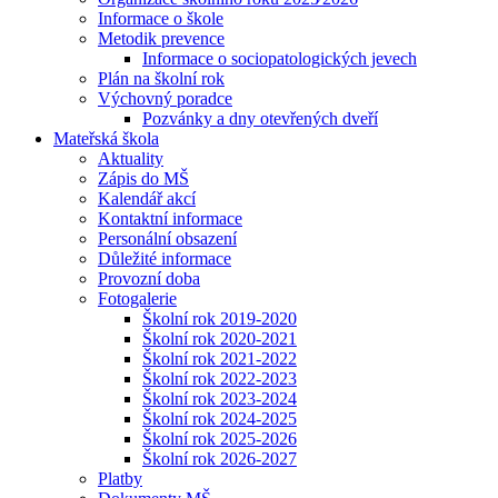
Informace o škole
Metodik prevence
Informace o sociopatologických jevech
Plán na školní rok
Výchovný poradce
Pozvánky a dny otevřených dveří
Mateřská škola
Aktuality
Zápis do MŠ
Kalendář akcí
Kontaktní informace
Personální obsazení
Důležité informace
Provozní doba
Fotogalerie
Školní rok 2019-2020
Školní rok 2020-2021
Školní rok 2021-2022
Školní rok 2022-2023
Školní rok 2023-2024
Školní rok 2024-2025
Školní rok 2025-2026
Školní rok 2026-2027
Platby