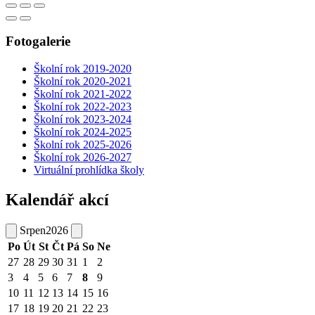
Fotogalerie
Školní rok 2019-2020
Školní rok 2020-2021
Školní rok 2021-2022
Školní rok 2022-2023
Školní rok 2023-2024
Školní rok 2024-2025
Školní rok 2025-2026
Školní rok 2026-2027
Virtuální prohlídka školy
Kalendář akcí
Srpen
2026
Po
Út
St
Čt
Pá
So
Ne
27
28
29
30
31
1
2
3
4
5
6
7
8
9
10
11
12
13
14
15
16
17
18
19
20
21
22
23