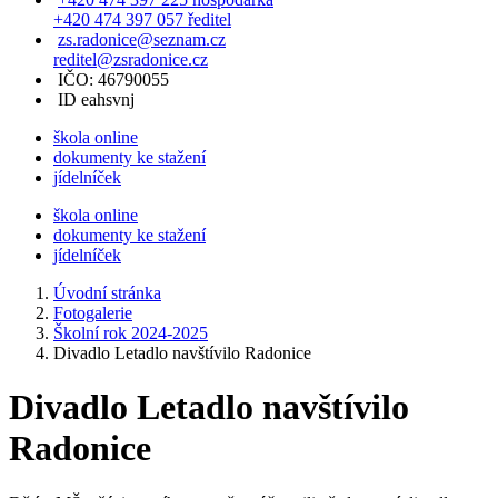
+420 474 397 057 ředitel
zs.radonice@seznam.cz
reditel@zsradonice.cz
IČO: 46790055
ID eahsvnj
škola online
dokumenty ke stažení
jídelníček
škola online
dokumenty ke stažení
jídelníček
Úvodní stránka
Fotogalerie
Školní rok 2024-2025
Divadlo Letadlo navštívilo Radonice
Divadlo Letadlo navštívilo
Radonice