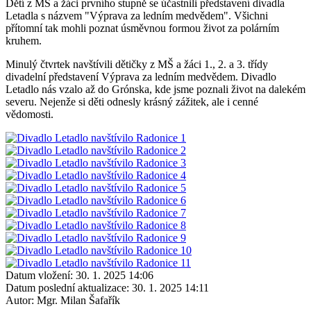
Dětí z MŠ a žáci prvního stupně se účastnili představení divadla
Letadla s názvem "Výprava za ledním medvědem". Všichni
přítomní tak mohli poznat úsměvnou formou život za polárním
kruhem.
Minulý čtvrtek navštívili dětičky z MŠ a žáci 1., 2. a 3. třídy
divadelní představení Výprava za ledním medvědem. Divadlo
Letadlo nás vzalo až do Grónska, kde jsme poznali život na dalekém
severu. Nejenže si děti odnesly krásný zážitek, ale i cenné
vědomosti.
Datum vložení:
30. 1. 2025 14:06
Datum poslední aktualizace:
30. 1. 2025 14:11
Autor:
Mgr. Milan Šafařík