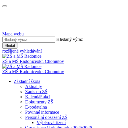
Mapa webu
Hledaný výraz
Hledat
rozšířené vyhledávání
ZŠ a MŠ Radonice
okr. Chomutov
ZŠ a MŠ Radonice
okr. Chomutov
Základní škola
Aktuality
Zápis do ZŠ
Kalendář akcí
Dokumenty ZŠ
E-podatelna
Povinné informace
Personální obsazení ZŠ
Výběrová řízení
Organizace školního roku 2025⁄2026