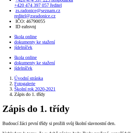
+420 474 397 057 ředitel
zs.radonice@seznam.cz
reditel@zsradonice.cz
IČO: 46790055
ID eahsvnj
škola online
dokumenty ke stažení
jídelníček
škola online
dokumenty ke stažení
jídelníček
Úvodní stránka
Fotogalerie
Školní rok 2020-2021
Zápis do 1. třídy
Zápis do 1. třídy
Budoucí žáci první třídy si prožili svůj školní slavnostní den.