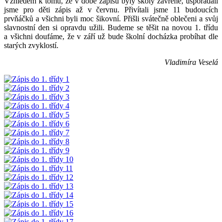
Vzhledem k tomu, že v době zápisu byly školy zavřené, uspořádali
jsme pro děti zápis až v červnu. Přivítali jsme 11 budoucích
prvňáčků a všichni byli moc šikovní. Přišli svátečně oblečeni a svůj
slavnostní den si opravdu užili. Budeme se těšit na novou 1. třídu
a všichni doufáme, že v září už bude školní docházka probíhat dle
starých zvyklostí.
Vladimíra Veselá