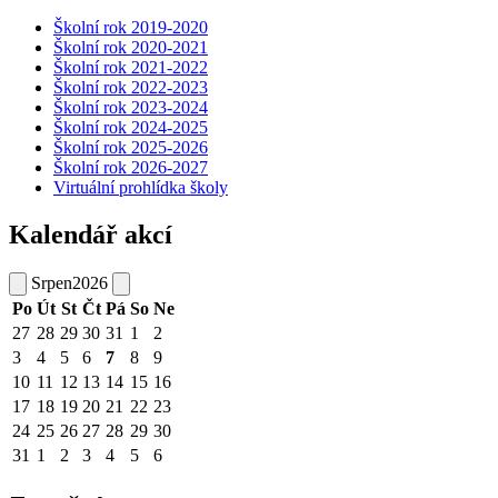
Školní rok 2019-2020
Školní rok 2020-2021
Školní rok 2021-2022
Školní rok 2022-2023
Školní rok 2023-2024
Školní rok 2024-2025
Školní rok 2025-2026
Školní rok 2026-2027
Virtuální prohlídka školy
Kalendář akcí
Srpen
2026
Po
Út
St
Čt
Pá
So
Ne
27
28
29
30
31
1
2
3
4
5
6
7
8
9
10
11
12
13
14
15
16
17
18
19
20
21
22
23
24
25
26
27
28
29
30
31
1
2
3
4
5
6