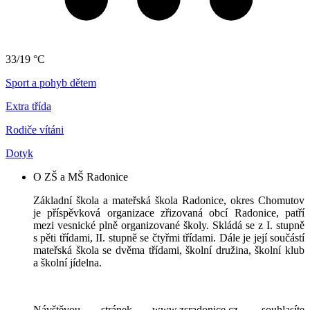
33/19 °C
Sport a pohyb dětem
Extra třída
Rodiče vítáni
Dotyk
O ZŠ a MŠ Radonice
Základní škola a mateřská škola Radonice, okres Chomutov
je příspěvková organizace zřizovaná obcí Radonice, patří
mezi vesnické plně organizované školy. Skládá se z I. stupně
s pěti třídami, II. stupně se čtyřmi třídami. Dále je její součástí
mateřská škola se dvěma třídami, školní družina, školní klub
a školní jídelna.
Návštěvou stránek www.zsradonice.cz, souhlasíte