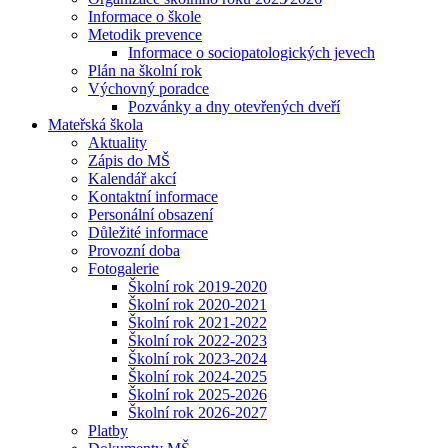
Informace o škole
Metodik prevence
Informace o sociopatologických jevech
Plán na školní rok
Výchovný poradce
Pozvánky a dny otevřených dveří
Mateřská škola
Aktuality
Zápis do MŠ
Kalendář akcí
Kontaktní informace
Personální obsazení
Důležité informace
Provozní doba
Fotogalerie
Školní rok 2019-2020
Školní rok 2020-2021
Školní rok 2021-2022
Školní rok 2022-2023
Školní rok 2023-2024
Školní rok 2024-2025
Školní rok 2025-2026
Školní rok 2026-2027
Platby