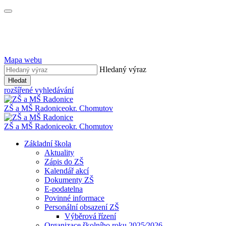
Mapa webu
Hledaný výraz
Hledat
rozšířené vyhledávání
ZŠ a MŠ Radonice
okr. Chomutov
ZŠ a MŠ Radonice
okr. Chomutov
Základní škola
Aktuality
Zápis do ZŠ
Kalendář akcí
Dokumenty ZŠ
E-podatelna
Povinné informace
Personální obsazení ZŠ
Výběrová řízení
Organizace školního roku 2025⁄2026