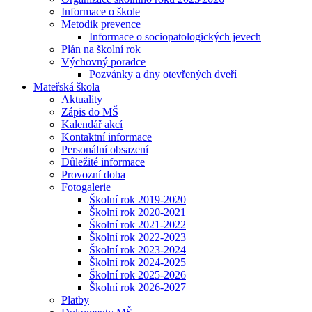
Informace o škole
Metodik prevence
Informace o sociopatologických jevech
Plán na školní rok
Výchovný poradce
Pozvánky a dny otevřených dveří
Mateřská škola
Aktuality
Zápis do MŠ
Kalendář akcí
Kontaktní informace
Personální obsazení
Důležité informace
Provozní doba
Fotogalerie
Školní rok 2019-2020
Školní rok 2020-2021
Školní rok 2021-2022
Školní rok 2022-2023
Školní rok 2023-2024
Školní rok 2024-2025
Školní rok 2025-2026
Školní rok 2026-2027
Platby