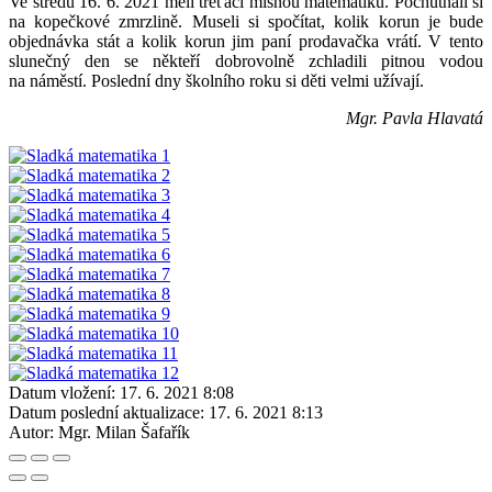
Ve středu 16. 6. 2021 měli třeťáci mlsnou matematiku. Pochutnali si
na kopečkové zmrzlině. Museli si spočítat, kolik korun je bude
objednávka stát a kolik korun jim paní prodavačka vrátí. V tento
slunečný den se někteří dobrovolně zchladili pitnou vodou
na náměstí. Poslední dny školního roku si děti velmi užívají.
Mgr. Pavla Hlavatá
Datum vložení:
17. 6. 2021 8:08
Datum poslední aktualizace:
17. 6. 2021 8:13
Autor:
Mgr. Milan Šafařík