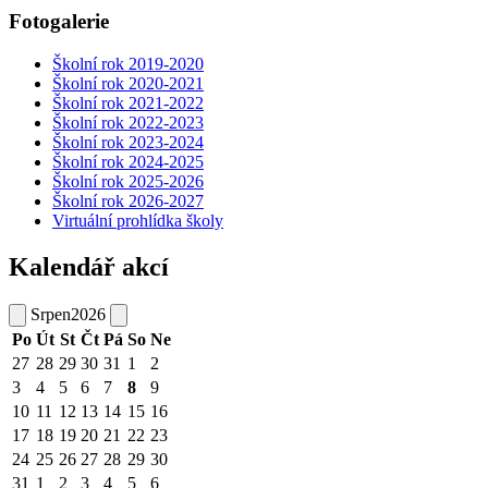
Fotogalerie
Školní rok 2019-2020
Školní rok 2020-2021
Školní rok 2021-2022
Školní rok 2022-2023
Školní rok 2023-2024
Školní rok 2024-2025
Školní rok 2025-2026
Školní rok 2026-2027
Virtuální prohlídka školy
Kalendář akcí
Srpen
2026
Po
Út
St
Čt
Pá
So
Ne
27
28
29
30
31
1
2
3
4
5
6
7
8
9
10
11
12
13
14
15
16
17
18
19
20
21
22
23
24
25
26
27
28
29
30
31
1
2
3
4
5
6