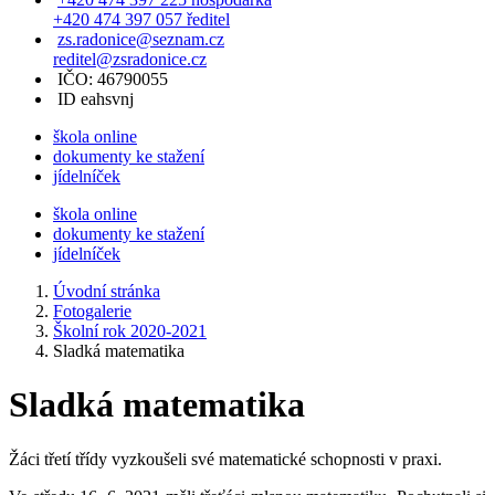
+420 474 397 057 ředitel
zs.radonice@seznam.cz
reditel@zsradonice.cz
IČO: 46790055
ID eahsvnj
škola online
dokumenty ke stažení
jídelníček
škola online
dokumenty ke stažení
jídelníček
Úvodní stránka
Fotogalerie
Školní rok 2020-2021
Sladká matematika
Sladká matematika
Žáci třetí třídy vyzkoušeli své matematické schopnosti v praxi.