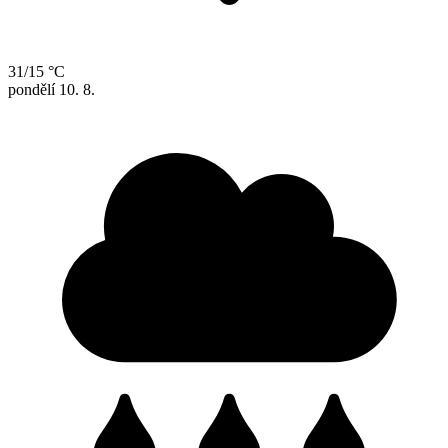
31/15 °C
pondělí
10. 8.