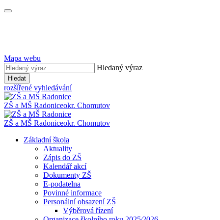
Mapa webu
Hledaný výraz
Hledat
rozšířené vyhledávání
ZŠ a MŠ Radonice
okr. Chomutov
ZŠ a MŠ Radonice
okr. Chomutov
Základní škola
Aktuality
Zápis do ZŠ
Kalendář akcí
Dokumenty ZŠ
E-podatelna
Povinné informace
Personální obsazení ZŠ
Výběrová řízení
Organizace školního roku 2025⁄2026