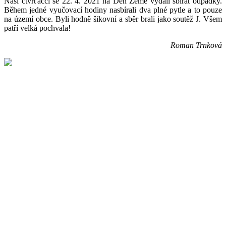
Naši čtvrťáčci se 22. 4. 2021 na Den Země vydali sbírat odpadky.
Během jedné vyučovací hodiny nasbírali dva plné pytle a to pouze
na území obce. Byli hodně šikovní a sběr brali jako soutěž J. Všem
patří velká pochvala!
Roman Trnková