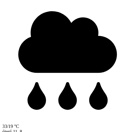
33/19 °C
úterý
11. 8.