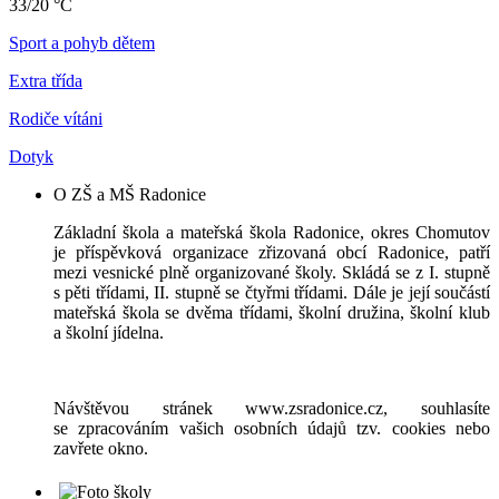
33/20 °C
Sport a pohyb dětem
Extra třída
Rodiče vítáni
Dotyk
O ZŠ a MŠ Radonice
Základní škola a mateřská škola Radonice, okres Chomutov
je příspěvková organizace zřizovaná obcí Radonice, patří
mezi vesnické plně organizované školy. Skládá se z I. stupně
s pěti třídami, II. stupně se čtyřmi třídami. Dále je její součástí
mateřská škola se dvěma třídami, školní družina, školní klub
a školní jídelna.
Návštěvou stránek www.zsradonice.cz, souhlasíte
se zpracováním vašich osobních údajů tzv. cookies nebo
zavřete okno.