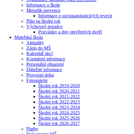
Informace o škole
Metodik prevence
Informace o sociopatologických jevech
Plán na školní rok
Výchovný poradce
Pozvánky a dny otevřených dveří
Mateřská škola
Aktuality
Zápis do MŠ
Kalendář akcí
Kontaktní informace
Personální obsazení
Důležité informace
Provozní doba
Fotogalerie
Školní rok 2019-2020
Školní rok 2020-2021
Školní rok 2021-2022
Školní rok 2022-2023
Školní rok 2023-2024
Školní rok 2024-2025
Školní rok 2025-2026
Školní rok 2026-2027
Platby