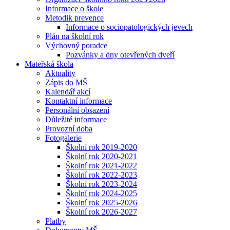
Informace o škole
Metodik prevence
Informace o sociopatologických jevech
Plán na školní rok
Výchovný poradce
Pozvánky a dny otevřených dveří
Mateřská škola
Aktuality
Zápis do MŠ
Kalendář akcí
Kontaktní informace
Personální obsazení
Důležité informace
Provozní doba
Fotogalerie
Školní rok 2019-2020
Školní rok 2020-2021
Školní rok 2021-2022
Školní rok 2022-2023
Školní rok 2023-2024
Školní rok 2024-2025
Školní rok 2025-2026
Školní rok 2026-2027
Platby