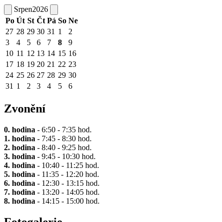
Srpen
2026
Po
Út
St
Čt
Pá
So
Ne
27
28
29
30
31
1
2
3
4
5
6
7
8
9
10
11
12
13
14
15
16
17
18
19
20
21
22
23
24
25
26
27
28
29
30
31
1
2
3
4
5
6
Zvonění
0. hodina
- 6:50 - 7:35 hod.
1. hodina
- 7:45 - 8:30 hod.
2. hodina
- 8:40 - 9:25 hod.
3. hodina
- 9:45 - 10:30 hod.
4. hodina
- 10:40 - 11:25 hod.
5. hodina
- 11:35 - 12:20 hod.
6. hodina
- 12:30 - 13:15 hod.
7. hodina
- 13:20 - 14:05 hod.
8. hodina
- 14:15 - 15:00 hod.
Fotogalerie