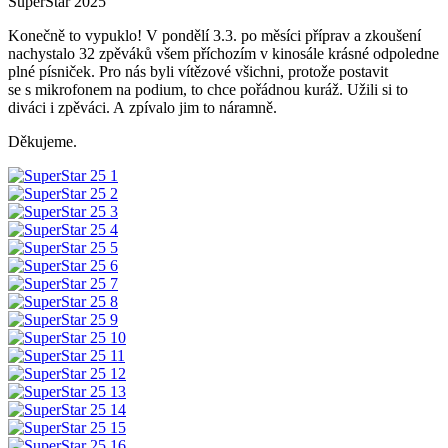
SuperStar 2025
Konečně to vypuklo! V pondělí 3.3. po měsíci příprav a zkoušení
nachystalo 32 zpěváků všem příchozím v kinosále krásné odpoledne
plné písniček. Pro nás byli vítězové všichni, protože postavit
se s mikrofonem na podium, to chce pořádnou kuráž. Užili si to
diváci i zpěváci. A zpívalo jim to náramně.
Děkujeme.