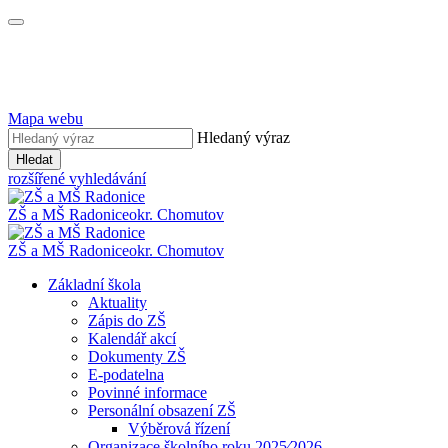
Mapa webu
Hledaný výraz
Hledat
rozšířené vyhledávání
ZŠ a MŠ Radonice
okr. Chomutov
ZŠ a MŠ Radonice
okr. Chomutov
Základní škola
Aktuality
Zápis do ZŠ
Kalendář akcí
Dokumenty ZŠ
E-podatelna
Povinné informace
Personální obsazení ZŠ
Výběrová řízení
Organizace školního roku 2025⁄2026