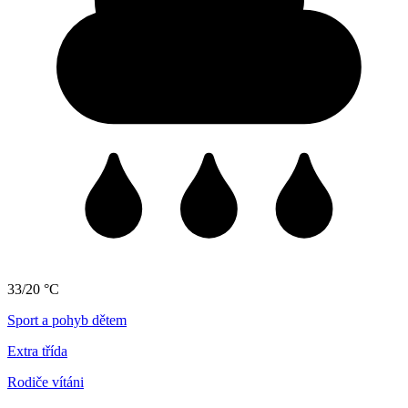
33/20 °C
Sport a pohyb dětem
Extra třída
Rodiče vítáni