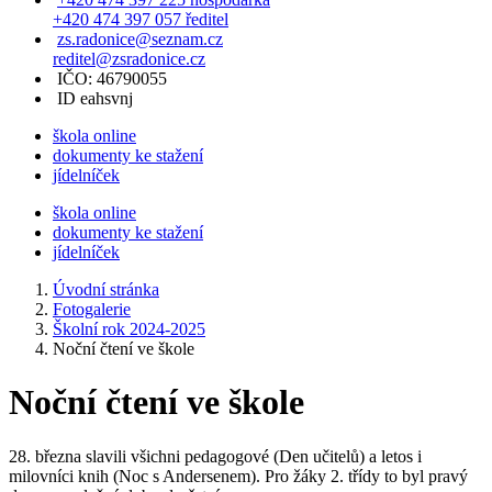
+420 474 397 057 ředitel
zs.radonice@seznam.cz
reditel@zsradonice.cz
IČO: 46790055
ID eahsvnj
škola online
dokumenty ke stažení
jídelníček
škola online
dokumenty ke stažení
jídelníček
Úvodní stránka
Fotogalerie
Školní rok 2024-2025
Noční čtení ve škole
Noční čtení ve škole
28. března slavili všichni pedagogové (Den učitelů) a letos i
milovníci knih (Noc s Andersenem). Pro žáky 2. třídy to byl pravý