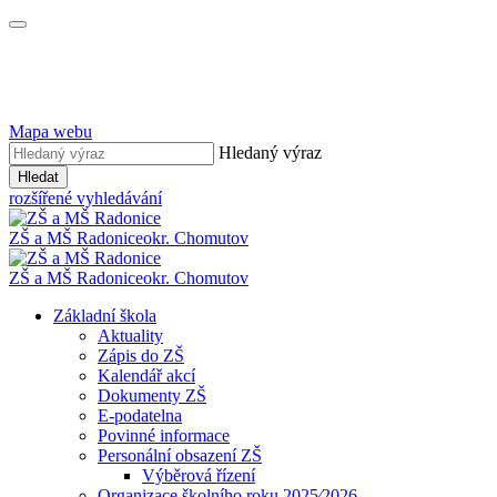
Mapa webu
Hledaný výraz
Hledat
rozšířené vyhledávání
ZŠ a MŠ Radonice
okr. Chomutov
ZŠ a MŠ Radonice
okr. Chomutov
Základní škola
Aktuality
Zápis do ZŠ
Kalendář akcí
Dokumenty ZŠ
E-podatelna
Povinné informace
Personální obsazení ZŠ
Výběrová řízení
Organizace školního roku 2025⁄2026