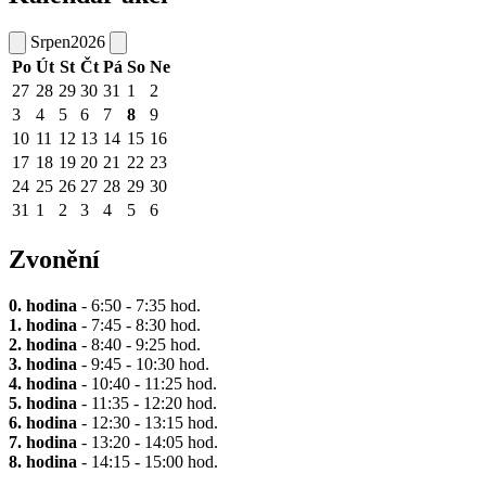
Srpen
2026
Po
Út
St
Čt
Pá
So
Ne
27
28
29
30
31
1
2
3
4
5
6
7
8
9
10
11
12
13
14
15
16
17
18
19
20
21
22
23
24
25
26
27
28
29
30
31
1
2
3
4
5
6
Zvonění
0. hodina
- 6:50 - 7:35 hod.
1. hodina
- 7:45 - 8:30 hod.
2. hodina
- 8:40 - 9:25 hod.
3. hodina
- 9:45 - 10:30 hod.
4. hodina
- 10:40 - 11:25 hod.
5. hodina
- 11:35 - 12:20 hod.
6. hodina
- 12:30 - 13:15 hod.
7. hodina
- 13:20 - 14:05 hod.
8. hodina
- 14:15 - 15:00 hod.