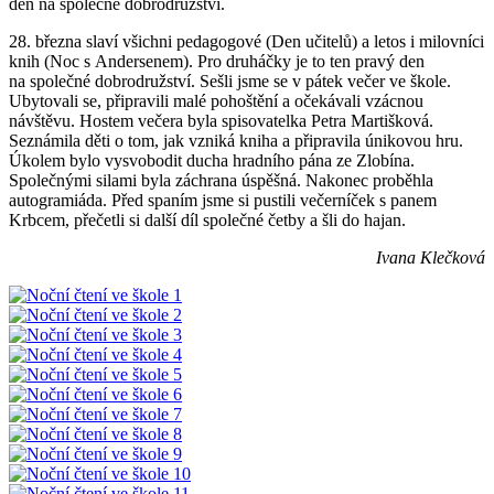
den na společné dobrodružství.
28. března slaví všichni pedagogové (Den učitelů) a letos i milovníci
knih (Noc s Andersenem). Pro druháčky je to ten pravý den
na společné dobrodružství. Sešli jsme se v pátek večer ve škole.
Ubytovali se, připravili malé pohoštění a očekávali vzácnou
návštěvu. Hostem večera byla spisovatelka Petra Martišková.
Seznámila děti o tom, jak vzniká kniha a připravila únikovou hru.
Úkolem bylo vysvobodit ducha hradního pána ze Zlobína.
Společnými silami byla záchrana úspěšná. Nakonec proběhla
autogramiáda. Před spaním jsme si pustili večerníček s panem
Krbcem, přečetli si další díl společné četby a šli do hajan.
Ivana Klečková