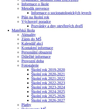
Informace o škole
Metodik prevence
Informace o sociopatologických jevech
Plán na školní rok
Výchovný poradce
Pozvánky a dny otevřených dveří
Mateřská škola
Aktuality
Zápis do MŠ
Kalendář akcí
Kontaktní informace
Personální obsazení
Důležité informace
Provozní doba
Fotogalerie
Školní rok 2019-2020
Školní rok 2020-2021
Školní rok 2021-2022
Školní rok 2022-2023
Školní rok 2023-2024
Školní rok 2024-2025
Školní rok 2025-2026
Školní rok 2026-2027
Platby